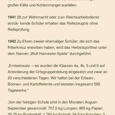
großer Kälte und Kohlenmangel ausfallen.
1941
28 zur Wehrmacht oder zum Reichsarbeitsdienst
einrük- kende Schüler erhalten das Reifezeugnis ohne
Reifeprü­fung.
1942
Zu Ehren zweier ehemaliger Schüler, die sich das
Ritter­kreuz erworben haben, wird das Herbstsportfest unter
dem Namen „Wulf-Hamester-Spiele“ durchgeführt.
„Ernteeinsatz —es wurden die Klassen 4a, 4b, 5 und 6 auf
Anforderung der Ortsgruppenleitung eingesetzt und zwar an
20 ver­schiedenen Tagen. Wir halfen bei der Erbsen-,
Bohnen- und Kartoffelernte und leisteten insgesamt 595
Tage­werke.“
„Von der hiesigen Schule sind in den Monaten August-
September gesammelt: 707,5 kg Lumpen; 965 kg Papier;
39,75 kg Buntmetall; 1 762 kg Schrott; 54,5 kg Knochen; 3