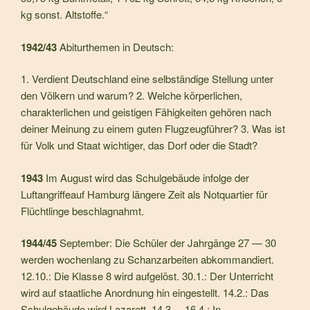
kg sonst. Altstoffe.“
1942/43
Abiturthemen in Deutsch:
1. Verdient Deutschland eine selbständige Stellung un­ter
den Völkern und warum? 2. Welche körperlichen,
charakterlichen und geistigen Fä­higkeiten gehören nach
deiner Meinung zu einem gu­ten Flugzeugführer? 3. Was ist
für Volk und Staat wichtiger, das Dorf oder die Stadt?
1943
Im August wird das Schulgebäude infolge der
Luftangriffeauf Hamburg längere Zeit als Notquartier für
Flüchtlinge beschlagnahmt.
1944/45
September: Die Schüler der Jahrgänge 27 — 30
werden wochenlang zu Schanzarbeiten abkommandiert.
12.10.: Die Klasse 8 wird aufgelöst. 30.1.: Der Unterricht
wird auf staatliche Anordnung hin eingestellt. 14.2.: Das
Schulgebäude wird Lazarett. 14.3. – 16.4.: In