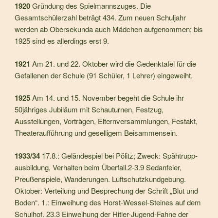
1920
Gründung des Spielmannszuges. Die
Gesamtschülerzahl beträgt 434. Zum neuen Schuljahr
werden ab Obersekunda auch Mädchen aufgenommen; bis
1925 sind es allerdings erst 9.
1921
Am 21. und 22. Oktober wird die Gedenktafel für die
Ge­fallenen der Schule (91 Schüler, 1 Lehrer) eingeweiht.
1925
Am 14. und 15. November begeht die Schule ihr
50jähriges Jubiläum mit Schauturnen, Festzug,
Ausstellungen, Vor­trägen, Elternversammlungen, Festakt,
Theateraufführung und geselligem Beisammensein.
1933/34
17.8.: Geländespiel bei Pölitz; Zweck: Spähtrupp­
ausbildung, Verhalten beim Überfall.2-3.9 Sedanfeier,
Preußenspiele, Wanderungen. Luftschutzkundgebung.
Oktober: Verteilung und Besprechung der Schrift „Blut und
Boden“. 1.: Einweihung des Horst-Wessel-Steines auf dem
Schulhof. 23.3 Einweihung der Hitler-Jugend-Fahne der