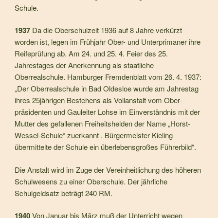
Schule.
1937
Da die Oberschulzeit 1936 auf 8 Jahre verkürzt
worden ist, legen im Frühjahr Ober- und Unterprimaner ihre
Reife­prüfung ab. Am 24. und 25. 4. Feier des 25.
Jahrestages der Anerkennung als staatliche
Oberrealschule. Hamburger Fremdenblatt vom 26. 4. 1937:
„Der Oberrealschule in Bad Oldesloe wurde am Jahres­tag
ihres 25jährigen Bestehens als Vollanstalt vom Ober­
präsidenten und Gauleiter Lohse im Einverständnis mit der
Mutter des gefallenen Freiheitshelden der Name „Horst-
Wessel-Schule“ zuerkannt . Bürgermeister Kieling
übermittelte der Schule ein überlebensgroßes Führerbild“.
Die Anstalt wird im Zuge der Vereinheitlichung des hö­heren
Schulwesens zu einer Oberschule. Der jährliche
Schulgeldsatz beträgt 240 RM.
1940
Von Januar bis März muß der Unterricht wegen