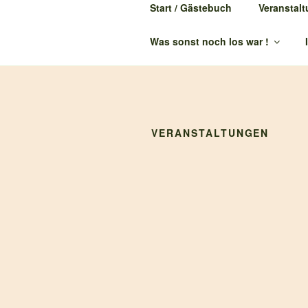
Start / Gästebuch
Veranstal
150 JAHRE
Was sonst noch los war !
VERANSTALTUNGEN